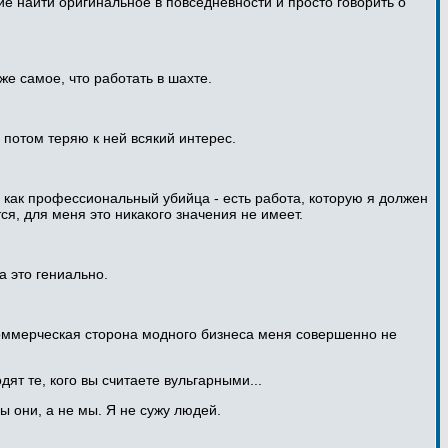
е найти оригинальное в повседневности и просто говорить о
же самое, что работать в шахте.
 потом теряю к ней всякий интерес.
о как профессиональный убийца - есть работа, которую я должен
ся, для меня это никакого значения не имеет.
а это гениально.
 коммерческая сторона модного бизнеса меня совершенно не
ят те, кого вы считаете вульгарными...
ы они, а не мы. Я не сужу людей.