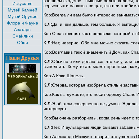
внешнем сходстве - пышные белые волосы, тем
Искусство
серьезных и сложных вещах, его неистребима
Музей Камней
Кор:Всегда ли вам было интересно заниматьс
Музей Оружия
Флора и Фауна
К.Л:
Да, и чем дальше, тем больше. Я вытащил
Аватары
Кор:О вас говорят как о человеке, который лю
Смайлики
Обои
К.Л:
Нет, неверно. Обо мне можно сказать сле
Кор:Возглавив такой знаменитый Дом, как Cha
Наши Друзья
К.Л:
Обычно я или делаю все, что хочу, или в
выполнить. Кому-то это может нравиться, ком
Кор:А Коко Шанель...
К.Л:
Стерва, которая изобрела стиль и застав
Кор:Как вы думаете, кто носит одежду Chanel?
К.Л:
Я об этом совершенно не думаю. Я делаю
интересует.
Кор:Вы очень разборчивы, когда речь идет о т
К.Л:
Нет. И вульгарные люди бывают забавными
Кор:Александр Маккуин говорит, что ушел из G