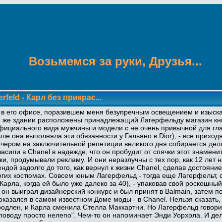
Возьмемся за руки, Друзья...
erfeld - Карл без прикрас...
у в его офисе, поразившем меня безупречным освещением и изыск
 же здании расположены принадлежащий Лагерфельду магазин книг
официального вида мужчины и модели с не очень привычной для гла
е она выполняла эти обязанности у Гальяно в Dior), - все приходя
ечером на заключительной репетиции великого дня собирается дел
ласили в Chanel в надежде, что он пробудит от спячки этот знамени
мки, продумывали рекламу. И они неразлучны с тех пор, как 12 ле
ндой задолго до того, как вернул к жизни Chanel, сделав достоян
гих костюмах. Совсем юным Лагерфельд - тогда еще Лагерфельт, 
Карла, когда ей было уже далеко за 40), - упаковав свой роскошны
, он выиграл дизайнерский конкурс и был принят в Balmain, затем п
казался в самом известном Доме моды - в Chanel. Нельзя сказать, ч
продлен, и Карла сменила Стелла Маккартни. Но Лагерфельд говорит
 поводу просто нелепо". Чем-то он напоминает Энди Уорхола. И дел