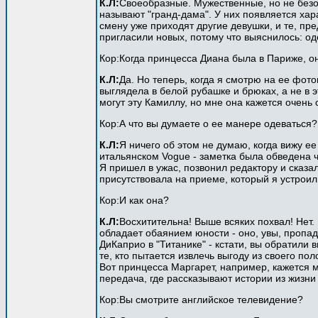
К.Л:
Своеобразные. Мужественные, но не безо
называют "гранд-дама". У них появляется хар
смену уже приходят другие девушки, и те, пр
пригласили новых, потому что выяснилось: од
Кор:Когда принцесса Диана была в Париже, о
К.Л:
Да. Но теперь, когда я смотрю на ее фот
выглядела в белой рубашке и брюках, а не в 
могут эту Камиллу, но мне она кажется очень с
Кор:А что вы думаете о ее манере одеваться?
К.Л:
Я ничего об этом не думаю, когда вижу ее
итальянском Vogue - заметка была обведена че
Я пришел в ужас, позвонил редактору и сказал
присутствовала на приеме, который я устроил
Кор:И как она?
К.Л:
Восхитительна! Выше всяких похвал! Нет. 
обладает обаянием юности - оно, увы, пропада
ДиКаприо в "Титанике" - кстати, вы обратили
те, кто пытается извлечь выгоду из своего по
Вот принцесса Маргарет, например, кажется м
передача, где рассказывают истории из жизни
Кор:Вы смотрите английское телевидение?