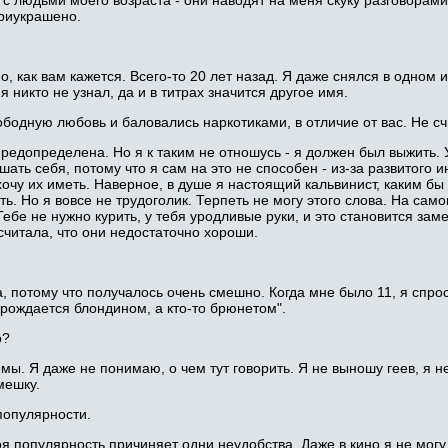
 с людьми моего возраста - они наводят на меня скуку разговорам
приукрашено.
о, как вам кажется. Всего-то 20 лет назад. Я даже снялся в одном 
никто не узнал, да и в титрах значится другое имя.
ободную любовь и баловались наркотиками, в отличие от вас. Не с
предопределена. Но я к таким не отношусь - я должен был выжить. 
ать себя, потому что я сам на это не способен - из-за развитого 
очу их иметь. Наверное, в душе я настоящий кальвинист, каким бы
ать. Но я вовсе не трудоголик. Терпеть не могу этого слова. На са
Тебе не нужно курить, у тебя уродливые руки, и это становится зам
считала, что они недостаточно хороши.
а, потому что получалось очень смешно. Когда мне было 11, я спроси
о рождается блондином, а кто-то брюнетом".
о?
емы. Я даже не понимаю, о чем тут говорить. Я не выношу геев, я 
мешку.
популярности.
оя популярность причиняет одни неудобства. Даже в кино я не могу