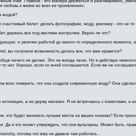
ные очки. Главное - его манера держаться и разговаривать, умени
я любовь к жизни во всех ее проявлениях.
я модой?
 счастливый билет: делать фотографию, моду, рекламу - это не то 
бит держать все под жестким контролем. Верно ли это?
дующее: я увлечен работой до какого-то определенного момента, а
nel, вы получили возможность делать все, что вам нравится?
ообще ничего не делаю. Это не всегда легко. Но я действую немног
у-то нет. Хорошо, если со мной соглашаются. Если же не соглашают
ила всех поверить, что она создала современную моду? Она сделал
 коллекции, а не держу магазин. Я не встречаюсь с клиентами, и
ом, кто будет занимать лучшие места на ваших показах? Если приход
. Да и кто может утверждать, что они вульгарны. Может быть, прав
ivenchy, потому что ему не давали там работать...