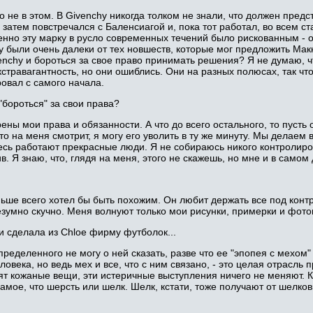
о не в этом. В Givenchy никогда толком не знали, что должен пред
затем повстречался с Баленсиагой и, пока тот работал, во всем с
но эту марку в русло современных течений было рискованным - осо
y были очень далеки от тех новшеств, которые мог предложить Макк
venchy и бороться за свое право принимать решения? Я не думаю, ч
травагантность, но они ошиблись. Они на разных полюсах, так что 
ровал с самого начала.
"бороться" за свои права?
ворены мои права и обязанности. А что до всего остального, то пус
о-то на меня смотрит, я могу его уволить в ту же минуту. Мы делаем
десь работают прекрасные люди. Я не собираюсь никого контролиро
в. Я знаю, что, глядя на меня, этого не скажешь, но мне и в само
меньше всего хотел бы быть похожим. Он любит держать все под ко
езумно скучно. Меня волнуют только мои рисунки, примерки и фот
и сделала из Chloe фирму футболок...
пределенного не могу о ней сказать, разве что ее "эпопея с мехом
ловека, но ведь мех и все, что с ним связано, - это целая отрасль
сят кожаные вещи, эти истеричные выступления ничего не меняют. К
самое, что шерсть или шелк. Шелк, кстати, тоже получают от шелко