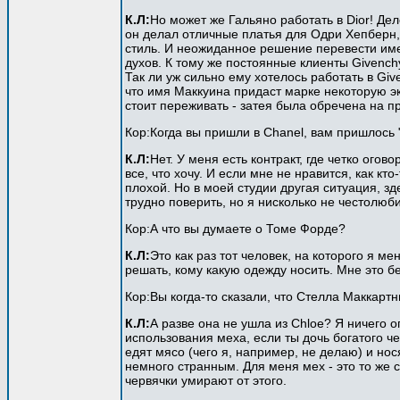
К.Л:
Но может же Гальяно работать в Dior! Дел
он делал отличные платья для Одри Хепберн, 
стиль. И неожиданное решение перевести имен
духов. К тому же постоянные клиенты Givench
Так ли уж сильно ему хотелось работать в Gi
что имя Маккуина придаст марке некоторую экс
стоит переживать - затея была обречена на п
Кор:Когда вы пришли в Chanel, вам пришлось 
К.Л:
Нет. У меня есть контракт, где четко ого
все, что хочу. И если мне не нравится, как кт
плохой. Но в моей студии другая ситуация, з
трудно поверить, но я нисколько не честолюби
Кор:А что вы думаете о Томе Форде?
К.Л:
Это как раз тот человек, на которого я 
решать, кому какую одежду носить. Мне это б
Кор:Вы когда-то сказали, что Стелла Маккартн
К.Л:
А разве она не ушла из Chloe? Я ничего о
использования меха, если ты дочь богатого че
едят мясо (чего я, например, не делаю) и но
немного странным. Для меня мех - это то же 
червячки умирают от этого.