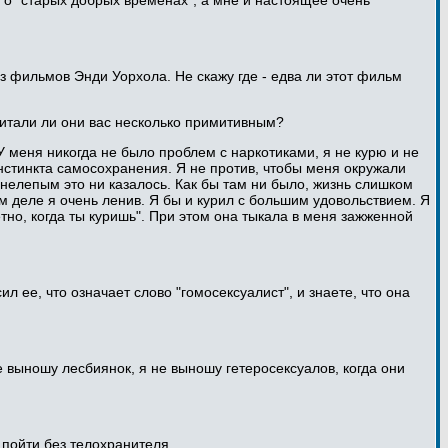
и о "старых добрых временах", а мне и настоящее очень
из фильмов Энди Уорхола. Не скажу где - едва ли этот фильм
читали ли они вас несколько примитивным?
У меня никогда не было проблем с наркотиками, я не курю и не
инстинкта самосохранения. Я не против, чтобы меня окружали
 нелепым это ни казалось. Как бы там ни было, жизнь слишком
мом деле я очень ленив. Я бы и курил с большим удовольствием. Я
етно, когда ты куришь". При этом она тыкала в меня зажженной
л ее, что означает слово "гомосексуалист", и знаете, что она
не выношу лесбиянок, я не выношу гетеросексуалов, когда они
 пойти без телохранителя.