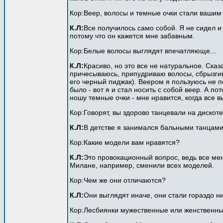
Кор:Веер, волосы и темные очки стали вашим
К.Л:
Все получилось само собой. Я не сидел и 
потому что он кажется мне забавным.
Кор:Белые волосы выглядят впечатляюще...
К.Л:
Красиво, но это все не натуральное. Сказ
причесываюсь, припудриваю волосы, сбрызгива
его черный пиджак). Веером я пользуюсь не п
было - вот я и стал носить с собой веер. А п
ношу темные очки - мне нравится, когда все в
Кор:Говорят, вы здорово танцевали на дискот
К.Л:
В детстве я занимался бальными танцами.
Кор:Какие модели вам нравятся?
К.Л:
Это провокационный вопрос, ведь все мен
Милане, например, сменили всех моделей.
Кор:Чем же они отличаются?
К.Л:
Они выглядят иначе, они стали гораздо ни
Кор:Лесбиянки мужественные или женственн