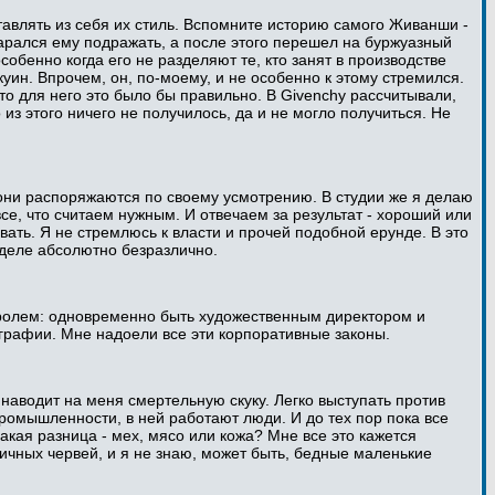
ставлять из себя их стиль. Вспомните историю самого Живанши -
тарался ему подражать, а после этого перешел на буржуазный
бенно когда его не разделяют те, кто занят в производстве
уин. Впрочем, он, по-моему, и не особенно к этому стремился.
то для него это было бы правильно. В Givenchy рассчитывали,
из этого ничего не получилось, да и не могло получиться. Не
ть они распоряжаются по своему усмотрению. В студии же я делаю
 все, что считаем нужным. И отвечаем за результат - хороший или
вать. Я не стремлюсь к власти и прочей подобной ерунде. В это
м деле абсолютно безразлично.
нтролем: одновременно быть художественным директором и
ографии. Мне надоели все эти корпоративные законы.
" наводит на меня смертельную скуку. Легко выступать против
 промышленности, в ней работают люди. И до тех пор пока все
акая разница - мех, мясо или кожа? Мне все это кажется
вичных червей, и я не знаю, может быть, бедные маленькие