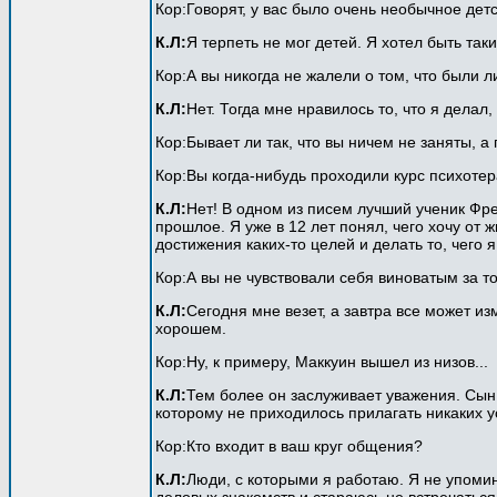
Кор:Говорят, у вас было очень необычное дет
К.Л:
Я терпеть не мог детей. Я хотел быть так
Кор:А вы никогда не жалели о том, что были 
К.Л:
Нет. Тогда мне нравилось то, что я делал
Кор:Бывает ли так, что вы ничем не заняты, а
Кор:Вы когда-нибудь проходили курс психоте
К.Л:
Нет! В одном из писем лучший ученик Фре
прошлое. Я уже в 12 лет понял, чего хочу от 
достижения каких-то целей и делать то, чего я
Кор:А вы не чувствовали себя виноватым за то,
К.Л:
Сегодня мне везет, а завтра все может изм
хорошем.
Кор:Ну, к примеру, Маккуин вышел из низов...
К.Л:
Тем более он заслуживает уважения. Сын 
которому не приходилось прилагать никаких у
Кор:Кто входит в ваш круг общения?
К.Л:
Люди, с которыми я работаю. Я не упоми