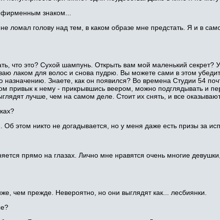
 фирменным знаком...
не ломал голову над тем, в каком образе мне предстать. Я и в сам
ать, что это? Сухой шампунь. Открыть вам мой маленький секрет? У
ю лаком для волос и снова пудрю. Вы можете сами в этом убедить
о назначению. Знаете, как он появился? Во времена Студии 54 поч
отом привык к нему - прикрывшись веером, можно подглядывать и пе
ыглядят лучше, чем на самом деле. Стоит их снять, и все оказываю
еках?
 Об этом никто не догадывается, но у меня даже есть призы за ис
яется прямо на глазах. Лично мне нравятся очень многие девушки,
же, чем прежде. Невероятно, но они выглядят как... лесбиянки.
ые?