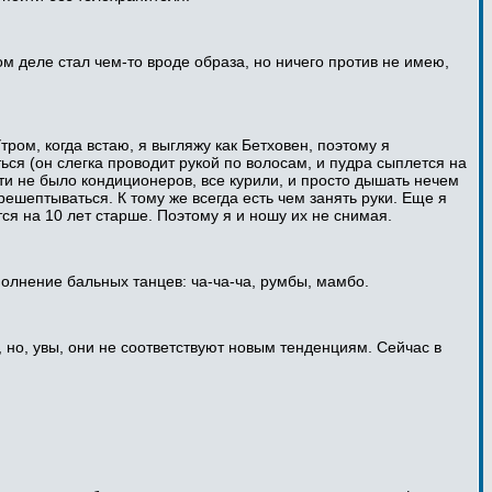
ом деле стал чем-то вроде образа, но ничего против не имею,
тром, когда встаю, я выгляжу как Бетховен, поэтому я
ся (он слегка проводит рукой по волосам, и пудра сыплется на
ти не было кондиционеров, все курили, и просто дышать нечем
решептываться. К тому же всегда есть чем занять руки. Еще я
тся на 10 лет старше. Поэтому я и ношу их не снимая.
полнение бальных танцев: ча-ча-ча, румбы, мамбо.
 но, увы, они не соответствуют новым тенденциям. Сейчас в