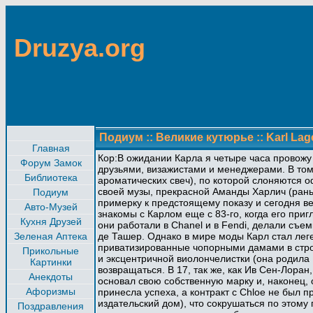
Druzya.org
Подиум
::
Великие кутюрье
::
Karl Lag
Главная
Кор:В ожидании Карла я четыре часа провож
Форум Замок
друзьями, визажистами и менеджерами. В том
Библиотека
ароматических свеч), по которой слоняются 
своей музы, прекрасной Аманды Харлич (раньш
Подиум
примерку к предстоящему показу и сегодня в
Авто-Музей
знакомы с Карлом еще с 83-го, когда его приг
Кухня Друзей
они работали в Chanel и в Fendi, делали съе
Зеленая Аптека
де Ташер. Однако в мире моды Карл стал леге
приватизированные чопорными дамами в стро
Прикольные
и эксцентричной виолончелистки (она родила 
Картинки
возвращаться. В 17, так же, как Ив Сен-Лоран
Анекдоты
основал свою собственную марку и, наконец, о
Афоризмы
принесла успеха, а контракт с Chloe не был 
издательский дом), что сокрушаться по этому
Поздравления