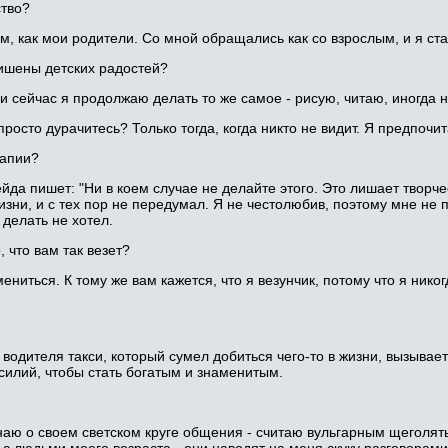
ство?
им, как мои родители. Со мной обращались как со взрослым, и я ст
лишены детских радостей?
, и сейчас я продолжаю делать то же самое - рисую, читаю, иногда 
 просто дурачитесь? Только тогда, когда никто не видит. Я предпоч
рапии?
йда пишет: "Ни в коем случае не делайте этого. Это лишает творч
жизни, и с тех пор не передумал. Я не честолюбив, поэтому мне не
 делать не хотел.
 что вам так везет?
ениться. К тому же вам кажется, что я везунчик, потому что я нико
водителя такси, который сумел добиться чего-то в жизни, вызыва
силий, чтобы стать богатым и знаменитым.
наю о своем светском круге общения - считаю вульгарным щеголят