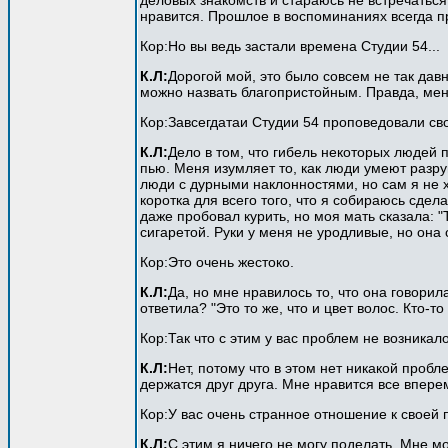
деловых знакомств и стараюсь не встречаться
нравится. Прошлое в воспоминаниях всегда 
Кор:Но вы ведь застали времена Студии 54...
К.Л:
Дорогой мой, это было совсем не так давн
можно назвать благопристойным. Правда, меня 
Кор:Завсегдатаи Студии 54 проповедовали св
К.Л:
Дело в том, что гибель некоторых людей 
пью. Меня изумляет то, как люди умеют разруш
люди с дурными наклонностями, но сам я не х
коротка для всего того, что я собираюсь сдел
даже пробовал курить, но моя мать сказала: "
сигаретой. Руки у меня не уродливые, но она 
Кор:Это очень жестоко.
К.Л:
Да, но мне нравилось то, что она говорил
ответила? "Это то же, что и цвет волос. Кто-т
Кор:Так что с этим у вас проблем не возникал
К.Л:
Нет, потому что в этом нет никакой пробл
держатся друг друга. Мне нравится все впере
Кор:У вас очень странное отношение к своей 
К.Л:
С этим я ничего не могу поделать. Мне м