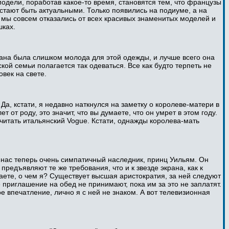
одели, поработав какое-то время, становятся тем, что французы
естают быть актуальными. Только появились на подиуме, а на
, мы совсем отказались от всех красивых знаменитых моделей и
шках.
иана была слишком молода для этой одежды, и лучше всего она
кой семьи полагается так одеваться. Все как будто терпеть не
овек на свете.
Да, кстати, я недавно наткнулся на заметку о королеве-матери в
от роду, это значит, что вы думаете, что он умрет в этом году.
 читать итальянский Vogue. Кстати, однажды королева-мать
 у нас теперь очень симпатичный наследник, принц Уильям. Он
предъявляют те же требования, что и к звезде экрана, как к
аете, о чем я? Существует высшая аристократия, за ней следуют
же приглашение на обед не принимают, пока им за это не заплатят.
е впечатление, лично я с ней не знаком. А вот телевизионная