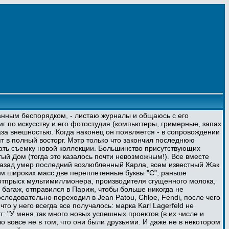
анным беспорядком, - листаю журналы и общаюсь с его
 по искусству и его фотостудия (компьютеры, гримерные, запах
за внешностью. Когда наконец он появляется - в сопровождении
т в полный восторг. Мэтр только что закончил последнюю
ать съемку новой коллекции. Большинство присутствующих
тый Дом (тогда это казалось почти невозможным!). Все вместе
т назад умер последний возлюбленный Карла, всем известный Жак
ием широких масс две переплетенные буквы "С", раньше
отпрыск мультимиллионера, производителя сгущенного молока,
й багаж, отправился в Париж, чтобы больше никогда не
оследовательно переходил в Jean Patou, Chloe, Fendi, после чего
то у него всегда все получалось: марка Karl Lagerfeld не
: "У меня так много новых успешных проектов (в их числе и
о вовсе не в том, что они были друзьями. И даже не в некотором