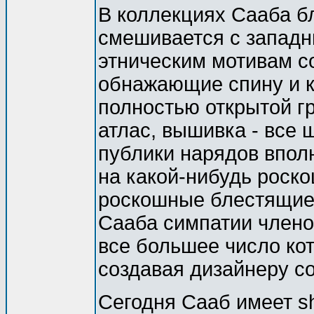
В коллекциях Сааба б
смешивается с западн
этническим мотивам с
обнажающие спину и к
полностью открытой г
атлас, вышивка - все 
публики нарядов впол
на какой-нибудь роско
роскошные блестящие т
Сааба симпатии члено
все большее число кот
создавая дизайнеру с
Сегодня Сааб имеет s