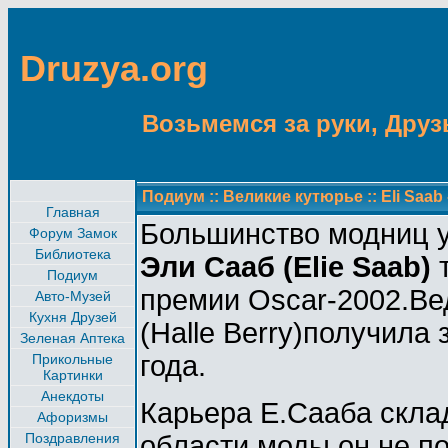
Druzya.org
Возьмемся за руки, Друзь
Подиум
::
Великие кутюрье
::
Eli Saab
Главная
Большинство модниц 
Форум Замок
Библиотека
Эли Сааб (Elie Saab)
т
Подиум
премии Oscar-2002.Ве
Авто-Музей
Кухня Друзей
(Halle Berry)получила
Зеленая Аптека
года.
Прикольные
Картинки
Анекдоты
Карьера Е.Сааба склад
Афоризмы
Поздравления
области моды он не по