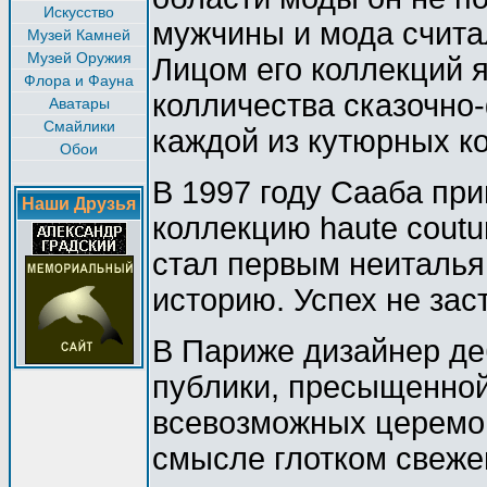
Искусство
мужчины и мода счит
Музей Камней
Музей Оружия
Лицом его коллекций 
Флора и Фауна
колличества сказочно
Аватары
Смайлики
каждой из кутюрных к
Обои
В 1997 году Сааба при
Наши Друзья
коллекцию haute coutu
стал первым неиталья
историю. Успех не зас
В Париже дизайнер де
публики, пресыщенной 
всевозможных церемон
смысле глотком свежег