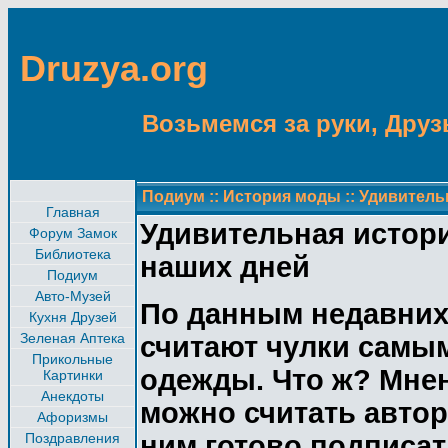
Druzya.org
Возьмемся за руки, Друзь
Подиум
::
История моды
::
Удивительн
Главная
Удивительная истори
Форум Замок
Библиотека
наших дней
Подиум
Авто-Музей
По данным недавних
Кухня Друзей
Зеленая Аптека
считают чулки сам
Прикольные
одежды. Что ж? Мне
Картинки
Анекдоты
можно считать автор
Афоризмы
Поздравления
ним готово подписа