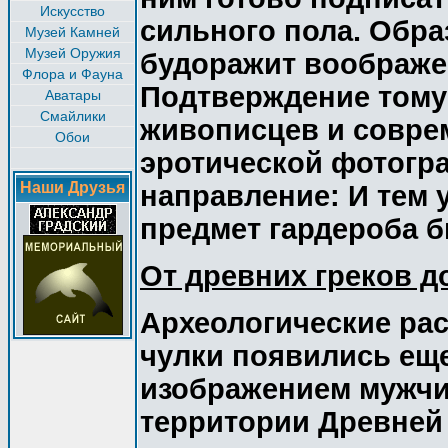
Искусство
сильного пола. Обра
Музей Камней
Музей Оружия
будоражит воображен
Флора и Фауна
Подтверждение тому 
Аватары
Смайлики
живописцев и совре
Обои
эротической фотогр
Наши Друзья
направление: И тем 
предмет гардероба б
От древних греков д
Археологические рас
чулки появились еще 
изображением мужчи
территории Древней 