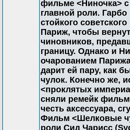
фильме <Ниночка> с 
главной роли. Гарбо
стойкого советского
Париж, чтобы вернут
чиновников, предавш
границу. Однако и Н
очарованием Парижа,
дарит ей пару, как 
чулок. Конечно же, 
<проклятых империа
сняли ремейк фильма
честь аксессуара, с
Фильм <Шелковые чу
роли Сид Чарисc (Sy