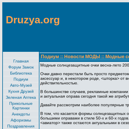
Druzya.org
Подиум
::
Новости МОДЫ
::
Модные с
Главная
Модные солнцезащитные очки весна-лето 200
Форум Замок
Библиотека
Очки давно перестали быть просто предметом 
аксессуар и, в некотором роде, <шторка> от 
Подиум
действительностью.
Авто-Музей
Кухня Друзей
В большинстве случаев, рекламные компании 
и актуальная оправа сегодня такой же атрибут
Зеленая Аптека
Прикольные
Давайте рассмотрим наиболее популярные тре
Картинки
В том, что касается формы солнцезащитных о
Анекдоты
большими оправами в стиле 50-х и 60-х годо
Афоризмы
<авиатор> также остаются актуальными в сезо
Поздравления