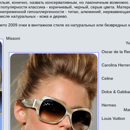
ельзя, конечно, назвать консервативным, но лаконичным возможно
е популярности классика - коричневый, черный, серые цвета. Мате
и непременной гипоаллергенности - титан, алюминий, нержавеющая
исле натуральных - кожа и дерево.
ето 2009 очки в винтажном стиле из натуральных или безвредных м
Missoni
Yv
Oscar de la Re
Carolina Herre
Celine
Dolce & Gabba
Hermes
Mat
Louis Vuitton