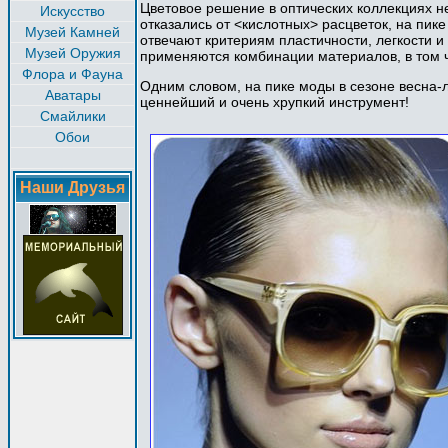
Цветовое решение в оптических коллекциях н
Искусство
отказались от <кислотных> расцветок, на пик
Музей Камней
отвечают критериям пластичности, легкости 
Музей Оружия
применяются комбинации материалов, в том ч
Флора и Фауна
Одним словом, на пике моды в сезоне весна-л
Аватары
ценнейший и очень хрупкий инструмент!
Смайлики
Обои
Наши Друзья