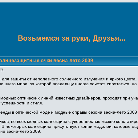
Возьмемся за руки, Друзья...
олнцезащитные очки весна-лето 2009
9.
для защиты от неполезного солнечного излучения и яркого цвета.
внешнего мира, за которой владельцу иногда хочется спрятаться, 
модных оптических линий известных дизайнеров, проходят при учас
 успешности и стиля.
нды в оптической моде и модные оправы сезона весна-лето 2009 
чков, во всех модных коллекциях с уверенностью можно констатиро
в. В некоторых коллекциях присутствуют копии моделей, которые е
не весна-лето 2009.