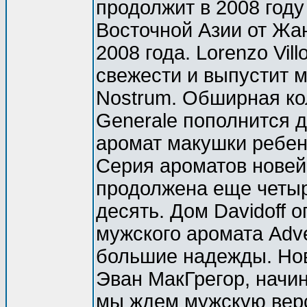
продолжит в 2008 год
Восточной Азии от Жа
2008 года. Lorenzo Vil
свежести и выпустит 
Nostrum. Обширная ко
Generale пополнится 
аромат макушки ребен
Серия ароматов новейш
продолжена еще четырь
десять. Дом Davidoff 
мужского аромата Adve
большие надежды. Нов
Эван МакГрегор, начин
мы ждем мужскую верс