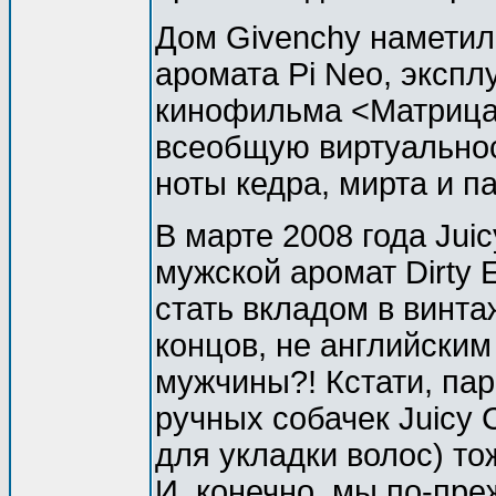
Дом Givenchy наметил 
аромата Pi Neo, экспл
кинофильма <Матрица>
всеобщую виртуально
ноты кедра, мирта и п
В марте 2008 года Jui
мужской аромат Dirty 
стать вкладом в винта
концов, не английским
мужчины?! Кстати, па
ручных собачек Juicy 
для укладки волос) тож
И, конечно, мы по-пр