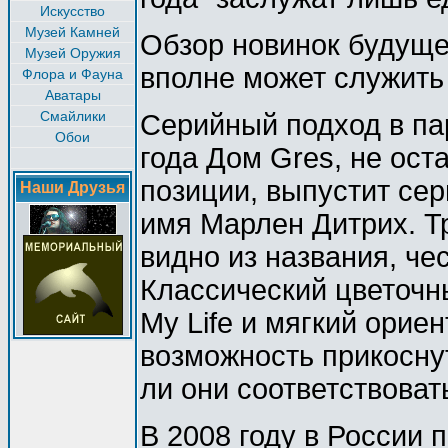
Искусство
Музей Камней
Обзор новинок будущег
Музей Оружия
вполне может служить
Флора и Фауна
Аватары
Смайлики
Серийный подход в п
Обои
года Дом Gres, не ост
позиции, выпустит сер
Наши Друзья
имя Марлен Дитрих. Тр
видно из названия, че
Классический цветочн
My Life и мягкий орие
возможность прикосну
ли они соответствоват
В 2008 году в России 