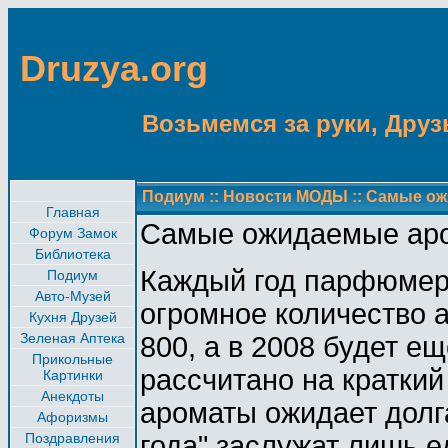
Druzya.org
Возьмемся за руки, Друзь
Подиум
::
Новости МОДЫ
::
Самые ож
Главная
Самые ожидаемые аро
Форум Замок
Библиотека
Каждый год парфюмер
Подиум
Авто-Музей
огромное количество а
Кухня Друзей
Зеленая Аптека
800, а в 2008 будет е
Прикольные
рассчитано на краткий
Картинки
Анекдоты
ароматы ожидает долга
Афоризмы
Поздравления
года" заслужат лишь 