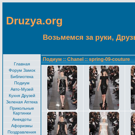
Druzya.org
Возьмемся за руки, Друзь
Подиум
::
Chanel
::
spring-09-couture
Главная
Форум Замок
Библиотека
Подиум
Авто-Музей
Кухня Друзей
Зеленая Аптека
Прикольные
Картинки
Анекдоты
Афоризмы
Поздравления