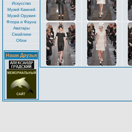
Искусство
Музей Камней
Музей Оружия
Флора и Фауна
Аватары
Смайлики
Обои
Наши Друзья