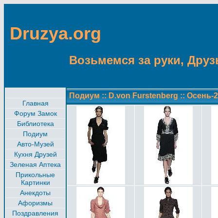
Druzya.org
Возьмемся за руки, Друзь
Подиум
::
D.von Furstenberg
::
Осень-2
Главная
Форум Замок
Библиотека
Подиум
Авто-Музей
Кухня Друзей
Зеленая Аптека
Прикольные
Картинки
Анекдоты
Афоризмы
Поздравления