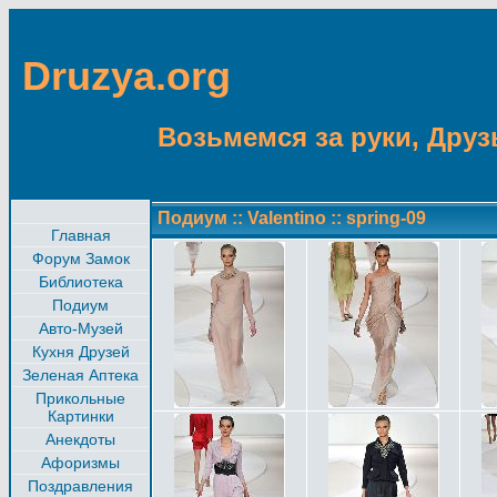
Druzya.org
Возьмемся за руки, Друзь
Подиум
::
Valentino
::
spring-09
Главная
Форум Замок
Библиотека
Подиум
Авто-Музей
Кухня Друзей
Зеленая Аптека
Прикольные
Картинки
Анекдоты
Афоризмы
Поздравления