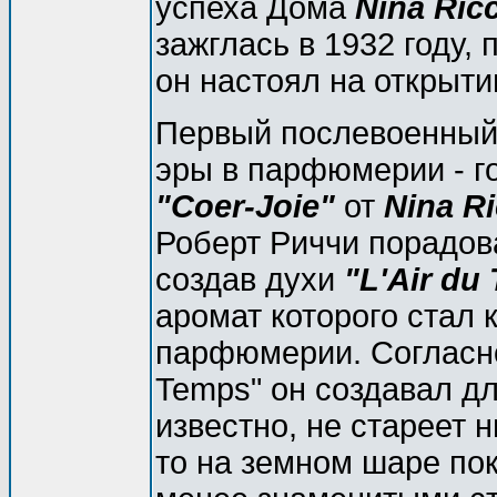
успеха Дома
Nina Ricc
зажглась в 1932 году,
он настоял на открыт
Первый послевоенный 
эры в парфюмерии - г
"Соer-Joie"
от
Nina Ri
Роберт Риччи порадов
создав духи
"L'Air du
аромат которого стал
парфюмерии. Согласно 
Temps" он создавал дл
известно, не стареет 
то на земном шаре по