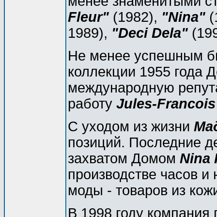
менее знаменитыми с
Fleur"
(1982),
"Nina"
(
1989),
"Deci Dela"
(199
Не менее успешным б
коллекции 1955 года 
международную репут
работу
Jules-Francois
С уходом из жизни
Ма
позиций. Последние д
захватом Домом
Nina 
производстве часов и
моды - товаров из кожи
В 1998 году компания