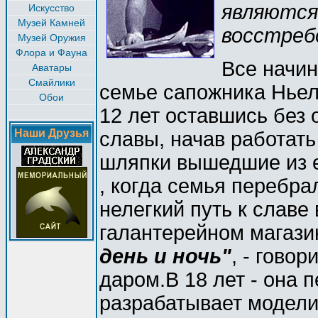
являются
Искусство
Музей Камней
восстреб
Музей Оружия
Флора и Фауна
Все начин
Аватары
Смайлики
семье сапожника Ньелл
Обои
12 лет оставшись без 
Наши Друзья
славы, начав работат
шляпки вышедшие из е
, когда семья перебра
нелегкий путь к славе
галантерейном магази
день и ночь"
, - гово
даром.В 18 лет - она 
разрабатывает модели