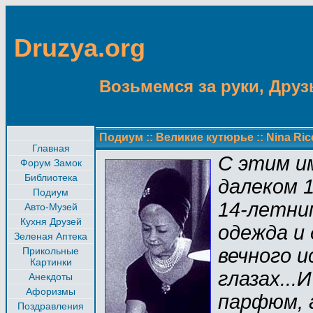
Druzya.org
Возьмемся за руки, Друзь
Подиум
::
Великие кутюрье
::
Nina Ric
Главная
С этим и
Форум Замок
Библиотека
далеком 1
Подиум
14-летним
Авто-Музей
Кухня Друзей
одежда и
Зеленая Аптека
вечного и
Прикольные
Картинки
глазах...И
Анекдоты
Афоризмы
парфюм, 
Поздравления