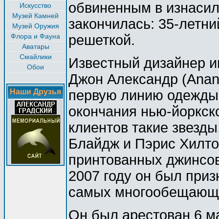
обвиненным в изнасил
Искусство
Музей Камней
закончилась: 35-летни
Музей Оружия
Флора и Фауна
решеткой.
Аватары
Смайлики
Известный дизайнер и
Обои
Джон Александр (Anand
Наши Друзья
первую линию одежды 
окончания нью-йоркско
клиентов такие звезд
Блайдж и Пэрис Хилто
принтованных джинсов
2007 году он был при
самых многообещающи
Он был арестован 6 ма