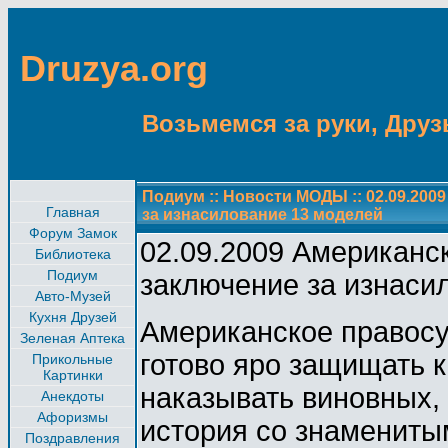
Druzya.org
Возьмемся за руки, Друзь
Подиум
::
Новости МОДЫ
::
02.09.200
Главная
за изнасилование 13 моделей
Форум Замок
02.09.2009 Американс
Библиотека
Подиум
заключение за изнаси
Авто-Музей
Кухня Друзей
Американское правосуд
Зеленая Аптека
готово яро защищать 
Прикольные
Картинки
наказывать виновных,
Анекдоты
Афоризмы
история со знамениты
Поздравления