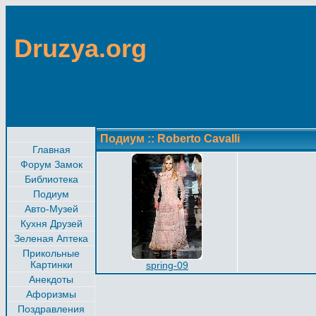
Druzya.org
Подиум
::
Roberto Cavalli
Главная
Форум Замок
Библиотека
Подиум
Авто-Музей
Кухня Друзей
Зеленая Аптека
Прикольные
Картинки
spring-09
Анекдоты
Афоризмы
Поздравления