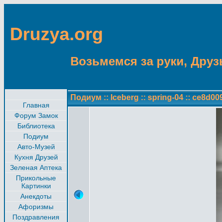
Druzya.org
Возьмемся за руки, Друзь
Подиум
::
Iceberg
::
spring-04
::
ce8d009
Главная
Форум Замок
Библиотека
Подиум
Авто-Музей
Кухня Друзей
Зеленая Аптека
Прикольные
Картинки
Анекдоты
Афоризмы
Поздравления