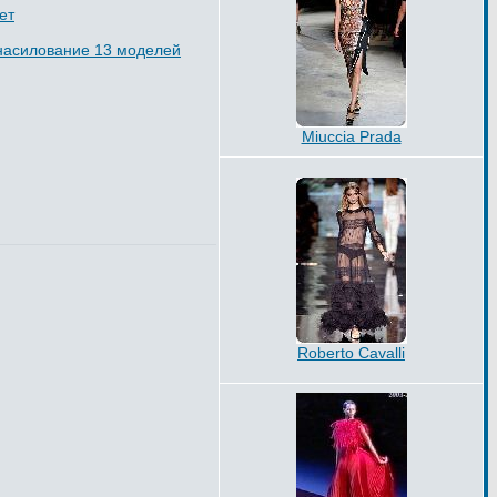
ет
знасилование 13 моделей
Miuccia Prada
Roberto Cavalli