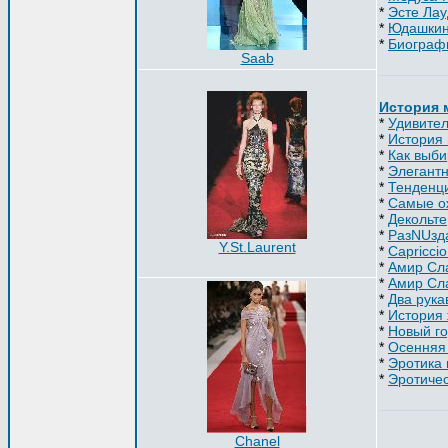
*
Эсте Лау
*
Юдашкин
*
Биограф
Saab
История
*
Удивител
*
История 
*
Как выби
*
Элегантн
*
Тенденц
*
Самые о
*
Декольте
*
РазNUзда
Y.St.Laurent
*
Capriccio
*
Амир Сла
*
Амир Сла
*
Два рука
*
История 
*
Новый го
*
Осенняя 
*
Эротика
*
Эротичес
Chanel