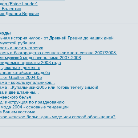
дер (Estee Lauder)
 Валентин
ия Джанни Версаче
 моды
ьная история чулок - от Древней Греции до наших дней
мужской рубашки...
рать и носить галстук
ость и благородство осеннего-зимнего сезона 2007/2008.
ии мужской моды осень-зима 2007-2008
жидаемые ароматы 2008 года
, декольте, декольте
нная китайская свадьба
...от Gaultier 2004-05
ма - король купальников...
ма ...Купальники-2005 или готовь телегу зимой!
ва и две штанины...
женского белья
д: инструкция по празднованию
мода 2004 - основные тенденции
 в Вашем костюме
кое женское белье: дань моде или способ обольщения?