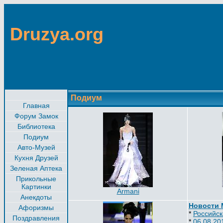
Druzya.org
Подиум
Главная
Форум Замок
Библиотека
Подиум
Авто-Музей
Кухня Друзей
Зеленая Аптека
Прикольные
Картинки
Armani
Анекдоты
Новости
Афоризмы
*
Российск
Поздравления
*
06.08.20