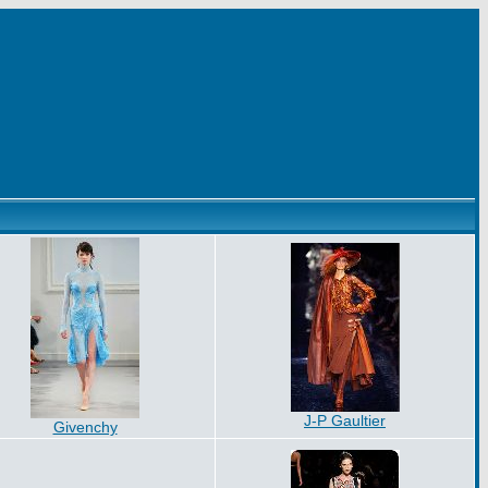
J-P Gaultier
Givenchy