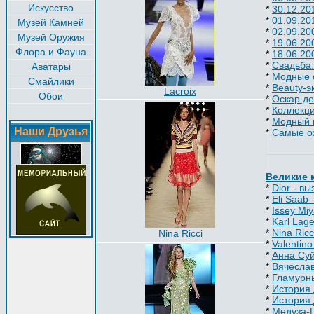
Искусство
*
30.12.20
*
01.09.20
Музей Камней
*
02.09.20
Музей Оружия
*
19.06.20
Флора и Фауна
*
18.06.20
*
Свадьба:
Аватары
*
Модные 
Смайлики
*
Beauty-э
Lacroix
Обои
*
Оскар д
*
Коллекци
*
Модный к
Наши Друзья
*
Самые о
Великие 
*
Dior - в
*
Eli Saab
*
Issey Mi
*
Karl Lage
*
Nina Ricc
Nina Ricci
*
Valentin
*
Анна Су
*
Вячесла
*
Гламурны
*
История
*
История 
*
Медуза-Г