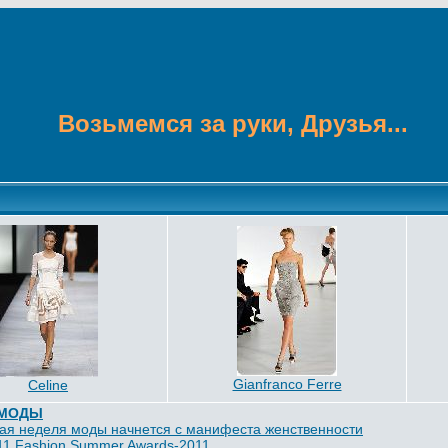
Возьмемся за руки, Друзья...
Gianfranco Ferre
Celine
 МОДЫ
ая неделя моды начнется с манифеста женственности
11 Fashion Summer Awards-2011