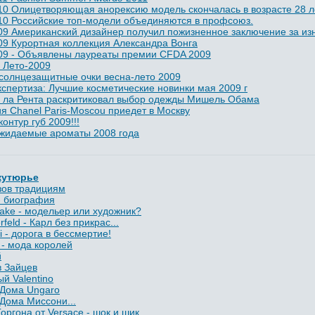
10 Олицетворяющая анорексию модель скончалась в возрасте 28 л
10 Российские топ-модели объединяются в профсоюз.
09 Американский дизайнер получил пожизненное заключение за и
09 Курортная коллекция Александра Вонга
09 - Объявлены лауреаты премии CFDA 2009
 Лето-2009
солнцезащитные очки весна-лето 2009
кспертиза: Лучшие косметические новинки мая 2009 г
е ла Рента раскритиковал выбор одежды Мишель Обама
я Chanel Paris-Moscou приедет в Москву
онтур губ 2009!!!
жидаемые ароматы 2008 года
кутюрье
ызов традициям
 - биография
yake - модельер или художник?
rfeld - Карл без прикрас...
i - дорога в бессмертие!
o - мода королей
й
в Зайцев
й Valentino
 Дома Ungaro
Дома Миссони...
оргона от Versace - шок и шик...