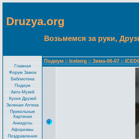
Druzya.org
Возьмемся за руки, Друзь
Подиум
::
Iceberg
::
Зима-06-07
::
ICEDO
Главная
Форум Замок
Библиотека
Подиум
Авто-Музей
Кухня Друзей
Зеленая Аптека
Прикольные
Картинки
Анекдоты
Афоризмы
Поздравления