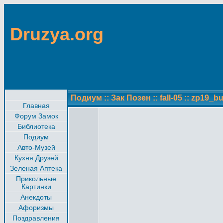
Druzya.org
Подиум
::
Зак Позен
::
fall-05
::
zp19_bu
Главная
Форум Замок
Библиотека
Подиум
Авто-Музей
Кухня Друзей
Зеленая Аптека
Прикольные
Картинки
Анекдоты
Афоризмы
Поздравления