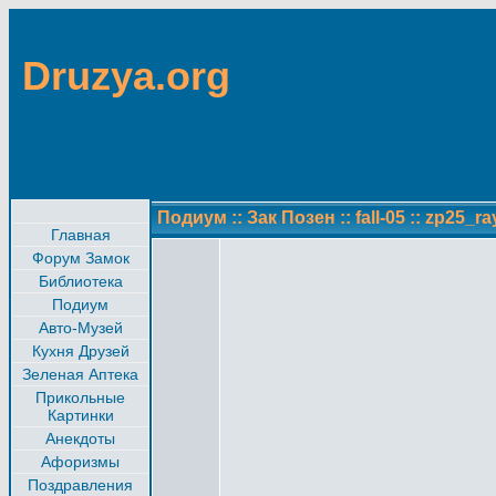
Druzya.org
Подиум
::
Зак Позен
::
fall-05
::
zp25_ra
Главная
Форум Замок
Библиотека
Подиум
Авто-Музей
Кухня Друзей
Зеленая Аптека
Прикольные
Картинки
Анекдоты
Афоризмы
Поздравления