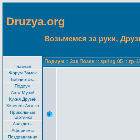
Druzya.org
Возьмемся за руки, Друзь
Подиум
::
Зак Позен
::
spring-05
::
zp-1
Главная
Форум Замок
Библиотека
Подиум
Авто-Музей
Кухня Друзей
Зеленая Аптека
Прикольные
Картинки
Анекдоты
Афоризмы
Поздравления