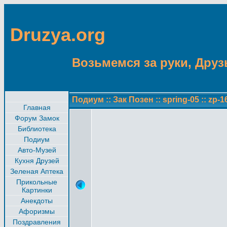
Druzya.org
Возьмемся за руки, Друзь
Подиум
::
Зак Позен
::
spring-05
::
zp-1
Главная
Форум Замок
Библиотека
Подиум
Авто-Музей
Кухня Друзей
Зеленая Аптека
Прикольные
Картинки
Анекдоты
Афоризмы
Поздравления