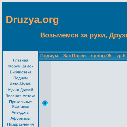
Druzya.org
Возьмемся за руки, Друзь
Подиум
::
Зак Позен
::
spring-05
::
zp-6
Главная
Форум Замок
Библиотека
Подиум
Авто-Музей
Кухня Друзей
Зеленая Аптека
Прикольные
Картинки
Анекдоты
Афоризмы
Поздравления