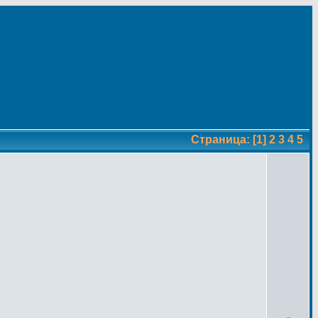
Страница:
[1]
2
3
4
5