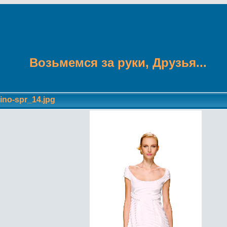
Возьмемся за руки, Друзья...
tino-spr_14.jpg