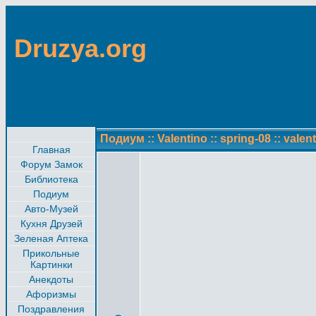
Druzya.org
Подиум
::
Valentino
::
spring-08
::
valen
Главная
Форум Замок
Библиотека
Подиум
Авто-Музей
Кухня Друзей
Зеленая Аптека
Прикольные
Картинки
Анекдоты
Афоризмы
Поздравления