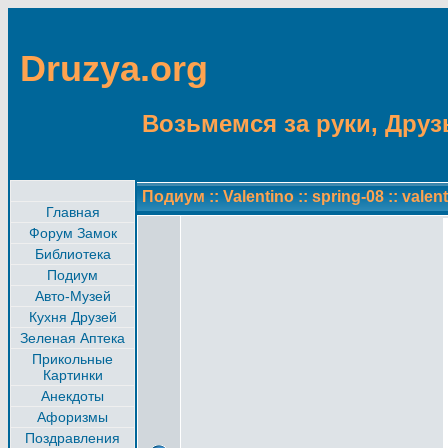
Druzya.org
Возьмемся за руки, Друзь
Подиум
::
Valentino
::
spring-08
::
valen
Главная
Форум Замок
Библиотека
Подиум
Авто-Музей
Кухня Друзей
Зеленая Аптека
Прикольные
Картинки
Анекдоты
Афоризмы
Поздравления