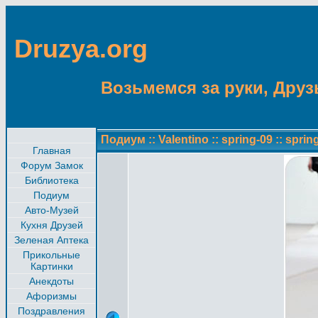
Druzya.org
Возьмемся за руки, Друзь
Подиум
::
Valentino
::
spring-09
::
sprin
Главная
Форум Замок
Библиотека
Подиум
Авто-Музей
Кухня Друзей
Зеленая Аптека
Прикольные
Картинки
Анекдоты
Афоризмы
Поздравления