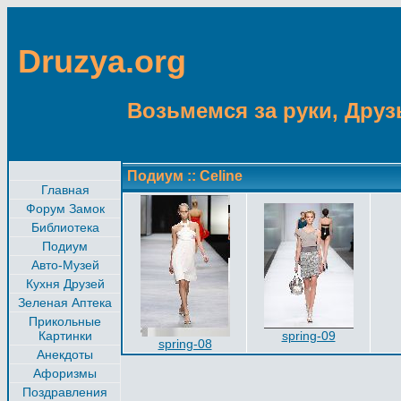
Druzya.org
Возьмемся за руки, Друзь
Подиум
::
Celine
Главная
Форум Замок
Библиотека
Подиум
Авто-Музей
Кухня Друзей
Зеленая Аптека
Прикольные
Картинки
spring-09
spring-08
Анекдоты
Афоризмы
Поздравления