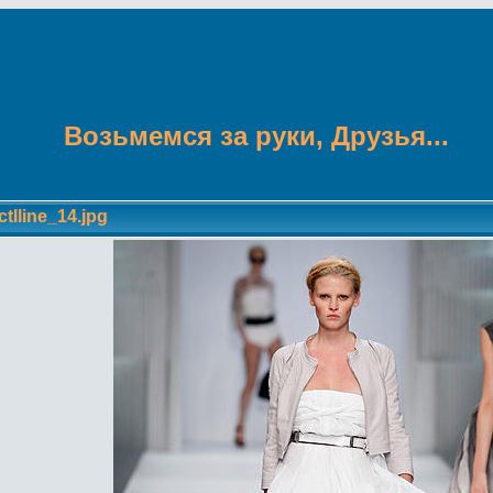
Возьмемся за руки, Друзья...
tlline_14.jpg