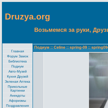
Druzya.org
Возьмемся за руки, Друзь
Подиум
::
Celine
::
spring-09
::
spring09c
Главная
Форум Замок
Библиотека
Подиум
Авто-Музей
Кухня Друзей
Зеленая Аптека
Прикольные
Картинки
Анекдоты
Афоризмы
Поздравления