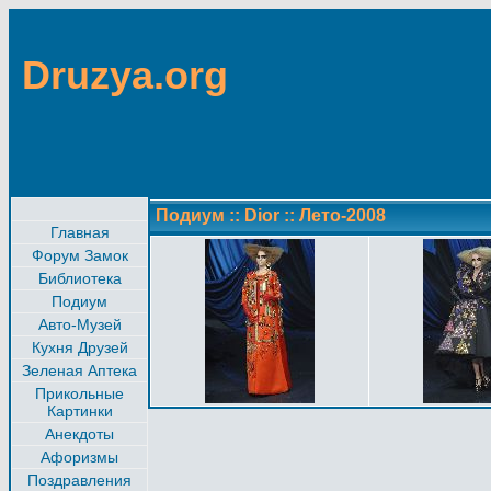
Druzya.org
Подиум
::
Dior
::
Лето-2008
Главная
Форум Замок
Библиотека
Подиум
Авто-Музей
Кухня Друзей
Зеленая Аптека
Прикольные
Картинки
Анекдоты
Афоризмы
Поздравления