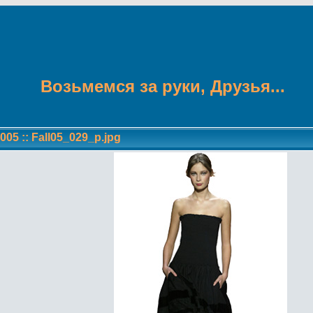
Возьмемся за руки, Друзья...
005
::
Fall05_029_p.jpg