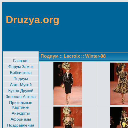
Druzya.org
Подиум
::
Lacroix
::
Winter-08
Главная
Форум Замок
Библиотека
Подиум
Авто-Музей
Кухня Друзей
Зеленая Аптека
Прикольные
Картинки
Анекдоты
Афоризмы
Поздравления