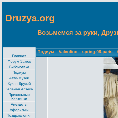
Druzya.org
Возьмемся за руки, Друзь
Подиум
::
Valentino
::
spring-08-paris
::
Главная
Форум Замок
Библиотека
Подиум
Авто-Музей
Кухня Друзей
Зеленая Аптека
Прикольные
Картинки
Анекдоты
Афоризмы
Поздравления