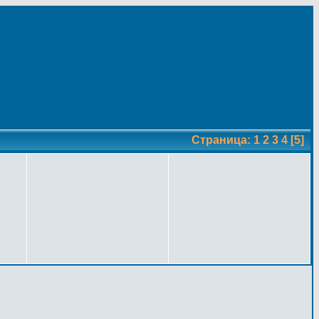
Страница:
1
2
3
4
[5]