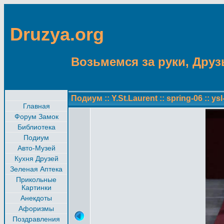
Druzya.org
Возьмемся за руки, Друзь
Подиум
::
Y.St.Laurent
::
spring-06
::
ysl
Главная
Форум Замок
Библиотека
Подиум
Авто-Музей
Кухня Друзей
Зеленая Аптека
Прикольные
Картинки
Анекдоты
Афоризмы
Поздравления