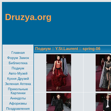
Druzya.org
Подиум
::
Y.St.Laurent
::
spring-06
Главная
Форум Замок
Библиотека
Подиум
Авто-Музей
Кухня Друзей
Зеленая Аптека
Прикольные
Картинки
Анекдоты
Афоризмы
Поздравления